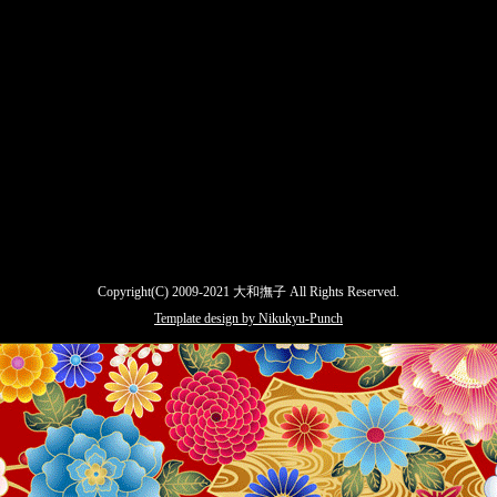
Copyright(C) 2009-2021 大和撫子 All Rights Reserved.
Template design by Nikukyu-Punch