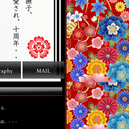
れる。
の花」－－－