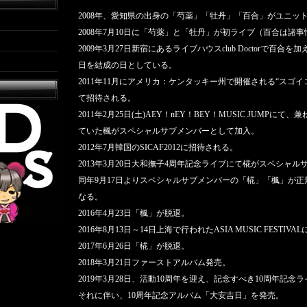
2008年、愛知県の出身の「芍薬」「牡丹」「百合」がユニッ
2008年7月10日に「芍薬」と「牡丹」が初ライブ（百合は諸
2009年3月27日新宿にあるライブハウスclub Doctorで百
日を結成の日としている。
2011年11月にアメリカ：ケンタッキー州で開催される“スゴ
て招待される。
2011年2月25日(土)AEY！nEY！BEY！MUSIC JUMP
ていた楓がスペシャルサブメンバーとして加入。
2012年7月韓国のSICAF2012に招待される。
2013年3月20日大和撫子4周年記念ライブにて椛がスペシャ
同年9月17日よりスペシャルサブメンバーの「椛」「楓」が正
なる。
2016年4月23日「楓」が脱退。
2016年8月13日～14日上海で行われたASIA MUSIC FESTIVA
2017年6月26日「椛」が脱退。
2018年3月21日ファーストアルバム発売。
2019年3月28日、活動10周年を迎え、記念すべき10周年記念
それに伴い、10周年記念アルバム「大安吉日」を発売。