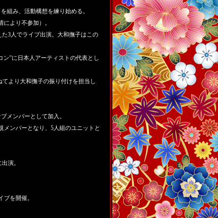
トを組み、活動構想を練り始める。
事情により不参加）。
合を加えた3人でライブ出演。大和撫子はこの
イコン”に日本人アーティストの代表とし
にて、兼ねてより大和撫子の振り付けを担当し
ルサブメンバーとして加入。
規メンバーとなり、5人組のユニットと
Lに出演。
ライブを開催。