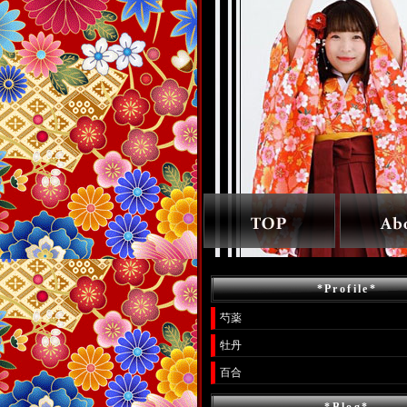
*Profile*
芍薬
牡丹
百合