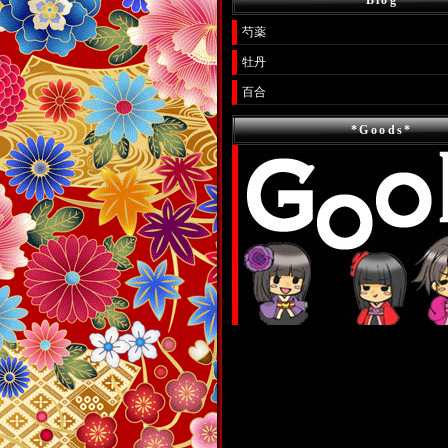
*Blog*
芍薬
牡丹
百合
*Goods*